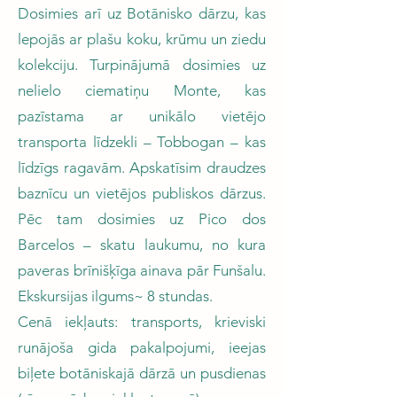
Dosimies arī uz Botānisko dārzu, kas
lepojās ar plašu koku, krūmu un ziedu
kolekciju. Turpinājumā dosimies uz
nelielo ciematiņu Monte, kas
pazīstama ar unikālo vietējo
transporta līdzekli – Tobbogan – kas
līdzīgs ragavām. Apskatīsim draudzes
baznīcu un vietējos publiskos dārzus.
Pēc tam dosimies uz Pico dos
Barcelos – skatu laukumu, no kura
paveras brīnišķīga ainava pār Funšalu.
Ekskursijas ilgums~ 8 stundas.
Cenā iekļauts: transports, krieviski
runājoša gida pakalpojumi, ieejas
biļete botāniskajā dārzā un pusdienas