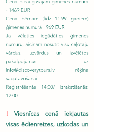
Cena pieaugušajam ģimenes numurā
- 1469 EUR
Cena bērnam (līdz 11.99 gadiem)
ģimenes numurā - 969 EUR
Ja vēlaties iegādāties ģimenes
numuru, aicinām nosūtīt visu ceļotāju
vārdus, uzvārdus un izvēlētos
pakalpojumus uz
info@discoverytours.lv
rēķina
sagatavošanai!
Reģistrēšanās 14:00/ Izrakstīšanās:
12:00
!
Viesnīcas cenā iekļautas
visas ēdienreize
s, uzkodas un