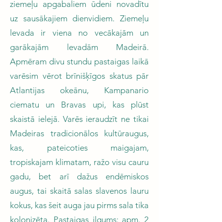
ziemeļu apgabaliem ūdeni novadītu
uz sausākajiem dienvidiem. Ziemeļu
levada ir viena no vecākajām un
garākajām levadām Madeirā.
Apmēram divu stundu pastaigas laikā
varēsim vērot brīnišķīgos skatus pār
Atlantijas okeānu, Kampanario
ciematu un Bravas upi, kas plūst
skaistā ielejā. Varēs ieraudzīt ne tikai
Madeiras tradicionālos kultūraugus,
kas, pateicoties maigajam,
tropiskajam klimatam, ražo visu cauru
gadu, bet arī dažus endēmiskos
augus, tai skaitā salas slavenos lauru
kokus, kas šeit auga jau pirms sala tika
kolonizēta. Pastaigas ilgums: apm. 2