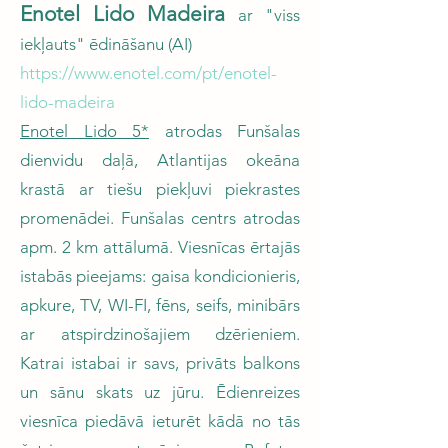
Enotel Lido Madeira
ar "viss
iekļauts" ēdināšanu (AI)
https://www.enotel.com/pt/enotel-
lido-madeira
Enotel Lido 5*
atrodas Funšalas
dienvidu daļā, Atlantijas okeāna
krastā ar tiešu piekļuvi piekrastes
promenādei. Funšalas centrs atrodas
apm. 2 km attālumā. Viesnīcas ērtajās
istabās pieejams: gaisa kondicionieris,
apkure, TV, WI-FI, fēns, seifs, minibārs
ar atspirdzinošajiem dzērieniem.
Katrai istabai ir savs, privāts balkons
un sānu skats uz jūru. Ēdienreizes
viesnīca piedāvā ieturēt kādā no tās