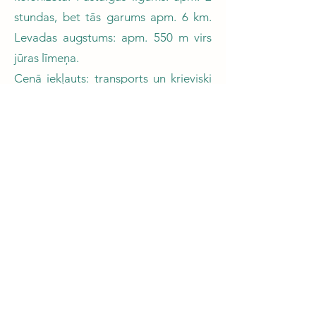
stundas, bet tās garums apm. 6 km.
Levadas augstums: apm. 550 m virs
jūras līmeņa.
Cenā iekļauts: transports un krieviski
runājoša gida pakalpojumi