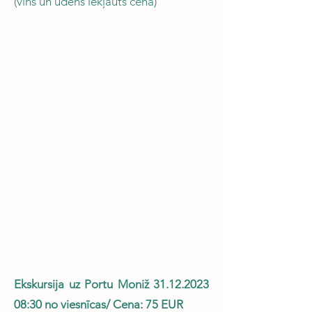
(vīns un ūdens iekļauts cenā)
Ekskursija uz Portu Moniž
31.12.2023
08
:30 no viesnīcas/ Cena: 75 EUR