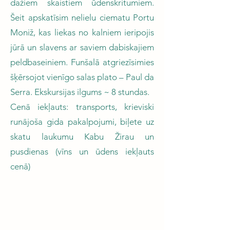
dažiem skaistiem ūdenskritumiem.
Šeit apskatīsim nelielu ciematu Portu
Moniž, kas liekas no kalniem ieripojis
jūrā un slavens ar saviem dabiskajiem
peldbaseiniem. Funšalā atgriezīsimies
šķērsojot vienīgo salas plato – Paul da
Serra. Ekskursijas ilgums ~ 8 stundas.
Cenā iekļauts: transports, krieviski
runājoša gida pakalpojumi, biļete uz
skatu laukumu Kabu Žirau un
pusdienas (vīns un ūdens iekļauts
cenā)