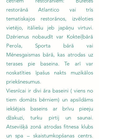
četriem restorāniem: Bufetes
restorānā Atlantico vai trīs
tematiskajos restorānos, izvēloties
vietējo, itāliešu jeb japāņu virtuvi.
Dzērienus nobaudīt var Kokteiļbārā
Perola, Sporta bārā vai
Mēnesgaismas bārā, kas atrodas uz
terases pie baseina. Te arī var
noskatīties īpašus nakts muzikālos
priekšnesumus.
Viesnīcai ir divi āra baseini ( viens no
tiem domāts bērniem) un apsildāms
iekšējais baseins ar brīvu pieeju
džakuzi, turku pirtij un saunai.
Atsevišķā zonā atrodas fitnesa klubs
un spa – skaistumkopšanas centrs.