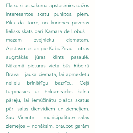
Ekskursijas sākumā apstāsimies dažos
interesantos skatu punktos, piem.
Piku da Torre, no kurienes paveras
lielisks skats pāri Kamara de Lobuš –
mazam zvejnieku ciematam.
Apstāsimies arī pie Kabu Žirau – otrās
augstākās jūras klints pasaulē.
Nākamā pieturas vieta būs Ribeirā
Bravā – jaukā ciematā, lai apmeklētu
nelielu brīnišķīgu baznīcu. Ceļš
turpināsies uz Enkumeadas kalnu
pāreju, lai iemūžinātu plašos skatus
pāri salas dienvidiem un ziemeļiem.
Sao Vicentē – municipalitātē salas
ziemeļos – nonāksim, braucot garām