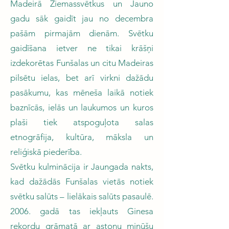
Madeirā Ziemassvētkus un Jauno
gadu sāk gaidīt jau no decembra
pašām pirmajām dienām. Svētku
gaidīšana ietver ne tikai krāšņi
izdekorētas Funšalas un citu Madeiras
pilsētu ielas, bet arī virkni dažādu
pasākumu, kas mēneša laikā notiek
baznīcās, ielās un laukumos un kuros
plaši tiek atspoguļota salas
etnogrāfija, kultūra, māksla un
reliģiskā piederība.
Svētku kulminācija ir Jaungada nakts,
kad dažādās Funšalas vietās notiek
svētku salūts – lielākais salūts pasaulē.
2006. gadā tas iekļauts Ginesa
rekordu grāmatā ar astoņu minūšu