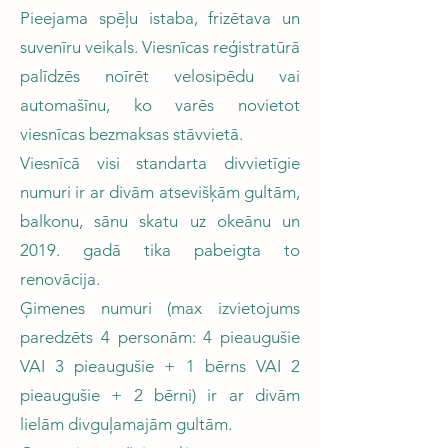
Pieejama spēļu istaba, frizētava un
suvenīru veikals. Viesnīcas reģistratūrā
palīdzēs noīrēt velosipēdu vai
automašīnu, ko varēs novietot
viesnīcas bezmaksas stāvvietā.
Viesnīcā visi standarta divvietīgie
numuri ir ar divām atsevišķām gultām,
balkonu, sānu skatu uz okeānu un
2019. gadā tika pabeigta to
renovācija.
Ģimenes numuri (max izvietojums
paredzēts 4 personām: 4 pieaugušie
VAI 3 pieaugušie + 1 bērns VAI 2
pieaugušie + 2 bērni) ir ar divām
lielām divguļamajām gultām.