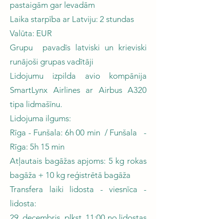
pastaigām gar levadām
Laika starpība ar Latviju: 2 stundas
Valūta: EUR
Grupu pavadīs latviski un krieviski
runājoši grupas vadītāji
Lidojumu izpilda avio kompānija
SmartLynx Airlines ar Airbus A320
tipa lidmašīnu.
Lidojuma ilgums:
Rīga - Funšala: 6h 00 min / Funšala -
Rīga: 5h 15 min
Atļautais bagāžas apjoms: 5 kg rokas
bagāža + 10 kg reģistrētā bagāža
Transfera laiki lidosta - viesnīca -
lidosta:
29. decembris, plkst. 11:00 no lidostas