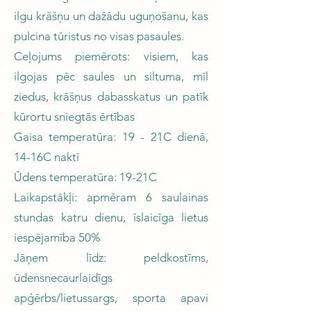
ilgu krāšņu un dažādu uguņošanu, kas
pulcina tūristus no visas pasaules.
Ceļojums piemērots: visiem, kas
ilgojas pēc saules un siltuma, mīl
ziedus, krāšņus dabasskatus un patīk
kūrortu sniegtās ērtības
Gaisa temperatūra: 19 - 21C dienā,
14-16C naktī
Ūdens temperatūra: 19-21C
Laikapstākļi: apmēram 6 saulainas
stundas katru dienu, īslaicīga lietus
iespējamība 50%
Jāņem līdz: peldkostīms,
ūdensnecaurlaidīgs
apģērbs/lietussargs, sporta apavi