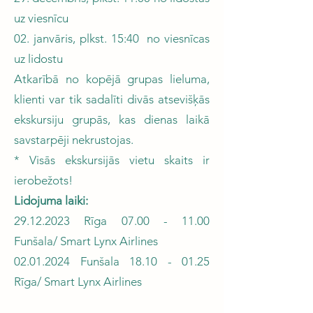
uz viesnīcu
02. janvāris, plkst. 15:40 no viesnīcas
uz lidostu
Atkarībā no kopējā grupas lieluma,
klienti var tik sadalīti divās atsevišķās
ekskursiju grupās, kas dienas laikā
savstarpēji nekrustojas.
* Visās ekskursijās vietu skaits ir
ierobežots!
Lidojuma laiki:
29.12.2023
Rīga
07.00 - 11.00
Funšala/ Smart Lynx Airlines
02.01.2024
Funšala
18.10 - 01.25
Rīga/ Smart Lynx Airlines