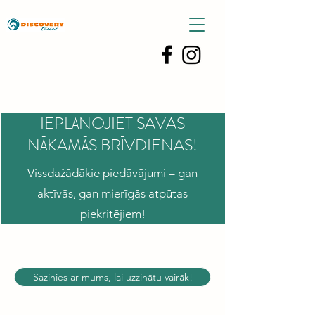
IEPLĀNOJIET SAVAS
NĀKAMĀS BRĪVDIENAS!
Vissdažādākie piedāvājumi – gan
aktīvās, gan mierīgās atpūtas
piekritējiem!
Sazinies ar mums, lai uzzinātu vairāk!