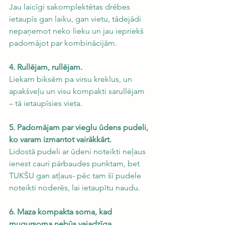
Jau laicīgi sakomplektētas drēbes 
ietaupīs gan laiku, gan vietu, tādejādi 
nepaņemot neko lieku un jau iepriekš 
padomājot par kombinācijām.
4. Rullējam, rullējam.
Liekam biksēm pa virsu kreklus, un 
apakšveļu un visu kompakti sarullējam 
– tā ietaupīsies vieta.
5. Padomājam par vieglu ūdens pudeli, 
ko varam izmantot vairākkārt.
Lidostā pudeli ar ūdeni noteikti neļaus 
ienest cauri pārbaudes punktam, bet 
TUKŠU gan atļaus- pēc tam šī pudele 
noteikti noderēs, lai ietaupītu naudu.
6. Maza kompakta soma, kad 
mugursoma nebūs vajadzīga.