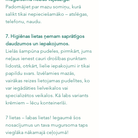
Padomājiet par mazu somiņu, kurā 
salikt tikai nepieciešamāko – atslēgas, 
telefonu, naudu.
7. Higiēnas lietas ņemam saprātīgos 
daudzumos un iepakojumos.
Lielās šampūna pudeles, pirmkārt, jums 
neļaus ienest cauri drošības punktam 
lidostā, otrkārt, lielie iepakojumi ir tikai 
papildu svars. Izvēlamies mazās, 
vairākas reizes lietojamas pudelītes, ko 
var iegādāties lielveikalos vai 
specializētos veikalos. Kā labs variants 
krēmiem – lēcu konteinerīši.
7 lietas – labas lietas! Iegaumē šos 
nosacījumus un tava mugursoma taps 
vieglāka nākamajā ceļojumā!