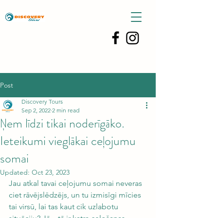
Post
Discovery Tours
Sep 2, 2022
2 min read
Ņem līdzi tikai noderīgāko.
Ieteikumi vieglākai ceļojumu
somai
Updated:
Oct 23, 2023
Jau atkal tavai ceļojumu somai neveras 
ciet rāvējslēdzējs, un tu izmisīgi mīcies 
tai virsū, lai tas kaut cik uzlabotu 