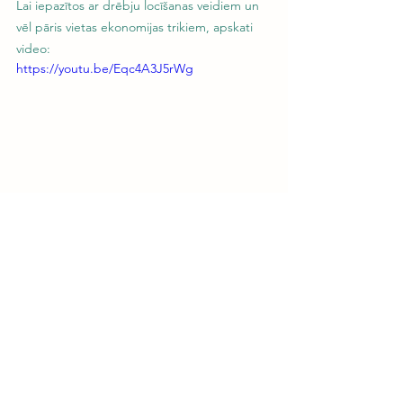
Lai iepazītos ar drēbju locīšanas veidiem un 
vēl pāris vietas ekonomijas trikiem, apskati 
video:
https://youtu.be/Eqc4A3J5rWg
See All
Recent Posts