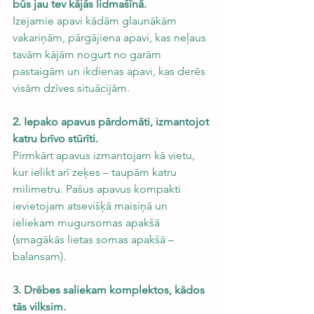
būs jau tev kājās lidmašīnā.
Izejamie apavi kādām glaunākām 
vakariņām, pārgājiena apavi, kas neļaus 
tavām kājām nogurt no garām 
pastaigām un ikdienas apavi, kas derēs 
visām dzīves situācijām. 
2. Iepako apavus pārdomāti, izmantojot 
katru brīvo stūrīti.
Pirmkārt apavus izmantojam kā vietu, 
kur ielikt arī zeķes – taupām katru 
milimetru. Pašus apavus kompakti 
ievietojam atsevišķā maisiņā un 
ieliekam mugursomas apakšā 
(smagākās lietas somas apakšā – 
balansam).
3. Drēbes saliekam komplektos, kādos 
tās vilksim.