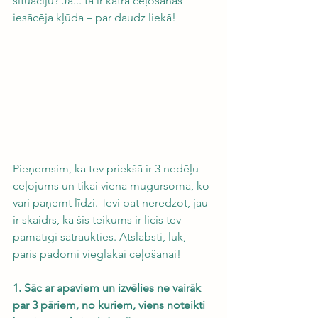
situāciju? Jā... tā ir katra ceļošanas 
iesācēja kļūda – par daudz liekā!
Pieņemsim, ka tev priekšā ir 3 nedēļu 
ceļojums un tikai viena mugursoma, ko 
vari paņemt līdzi. Tevi pat neredzot, jau 
ir skaidrs, ka šis teikums ir licis tev 
pamatīgi satraukties. Atslābsti, lūk, 
pāris padomi vieglākai ceļošanai!
1. Sāc ar apaviem un izvēlies ne vairāk 
par 3 pāriem, no kuriem, viens noteikti 