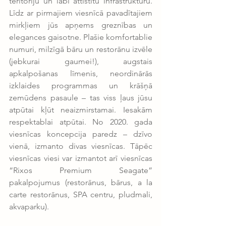
teritoriju un labi attīstītu infrastruktūru. 
Līdz ar pirmajiem viesnīcā pavadītajiem 
mirkļiem jūs apņems greznības un 
elegances gaisotne. Plašie komfortablie 
numuri, milzīgā bāru un restorānu izvēle 
(jebkurai gaumei!), augstais 
apkalpošanas līmenis, neordinārās 
izklaides programmas un krāšņā 
zemūdens pasaule – tas viss ļaus jūsu 
atpūtai kļūt neaizmirstamai. Iesakām 
respektablai atpūtai. No 2020. gada 
viesnīcas koncepcija paredz – dzīvo 
vienā, izmanto divas viesnīcas. Tāpēc 
viesnīcas viesi var izmantot arī viesnīcas 
“Rixos Premium Seagate” 
pakalpojumus (restorānus, bārus, a la 
carte restorānus, SPA centru, pludmali, 
akvaparku). 