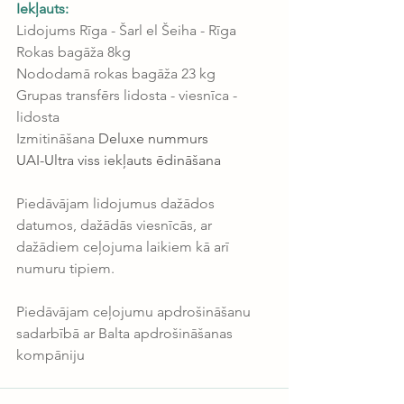
Iekļauts:
Lidojums Rīga - Šarl el Šeiha - Rīga
Rokas bagāža 8kg
Nododamā rokas bagāža 23 kg
Grupas transfērs lidosta - viesnīca - 
lidosta
Izmitināšana 
Deluxe nummurs
UAI-Ultra viss iekļauts ēdināšana
Piedāvājam lidojumus dažādos 
datumos, dažādās viesnīcās, ar 
dažādiem ceļojuma laikiem kā arī 
numuru tipiem.
Piedāvājam ceļojumu apdrošināšanu 
sadarbībā ar Balta apdrošināšanas 
kompāniju